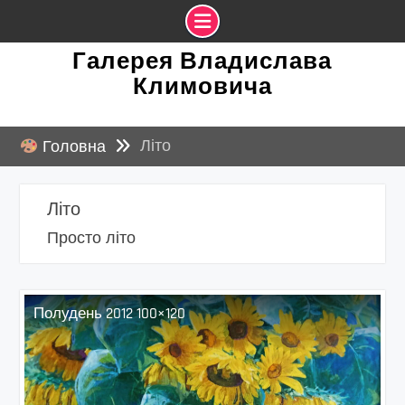
Skip
Галерея Владислава
to
Климовича
content
Літо
Головна
Літо
Просто літо
Полудень 2012 100×120