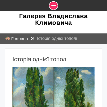
Skip
Галерея Владислава
to
Климовича
content
Історія однієї тополі
Головна
Історія однієї тополі